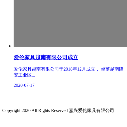
爱伦家具越南有限公司成立
爱伦家具越南有限公司于2018年12月成立， 坐落越南隆
安工业区...
2020-07-17
Copyright 2020 All Rights Reserved
嘉兴爱伦家具有限公司